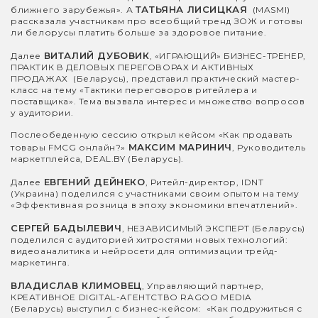
ТАТЬЯНА ЛИСИЦКАЯ
ближнего зарубежья». А
(MASMI)
рассказала участникам про всеобщий тренд ЗОЖ и готовы
ли белорусы платить больше за здоровое питание.
ВИТАЛИЙ ДУБОВИК
Далее
, «ИГРАЮЩИЙ» БИЗНЕС-ТРЕНЕР,
ПРАКТИК В ДЕЛОВЫХ ПЕРЕГОВОРАХ И АКТИВНЫХ
ПРОДАЖАХ (Беларусь), представил практический мастер-
класс на тему «Тактики переговоров ритейлера и
поставщика». Тема вызвала интерес и множество вопросов
у аудитории.
Послеобеденную сессию открыл кейсом «Как продавать
МАКСИМ МАРИНИЧ
товары FMCG онлайн?»
, Руководитель
маркетплейса, DEAL.BY (Беларусь).
ЕВГЕНИЙ ДЕЙНЕКО
Далее
, Ритейл-директор, IDNT
(Украина) поделился с участниками своим опытом на тему
«Эффективная розница в эпоху экономики впечатлений».
СЕРГЕЙ БАДЫЛЕВИЧ
, НЕЗАВИСИМЫЙ ЭКСПЕРТ (Беларусь)
поделился с аудиторией хитростями новых технологий:
видеоаналитика и нейросети для оптимизации трейд-
маркетинга.
ВЛАДИСЛАВ КЛИМОВЕЦ
, Управляющий партнер,
КРЕАТИВНОЕ DIGITAL-АГЕНТСТВО RAGOO MEDIA
(Беларусь) выступил с бизнес-кейсом: «Как подружиться с