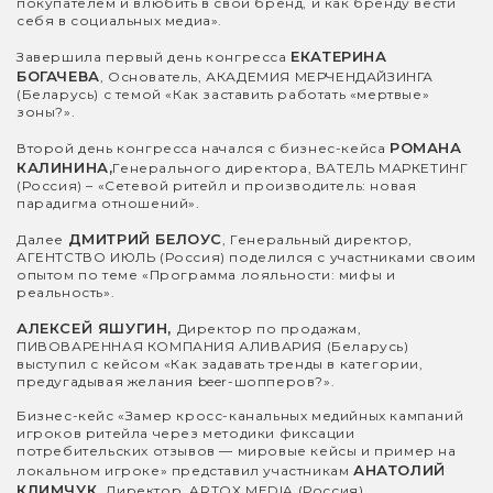
покупателем и влюбить в свой бренд, и как бренду вести
себя в социальных медиа».
ЕКАТЕРИНА
Завершила первый день конгресса
БОГАЧЕВА
, Основатель, АКАДЕМИЯ МЕРЧЕНДАЙЗИНГА
(Беларусь) с темой «Как заставить работать «мертвые»
зоны?».
РОМАНА
Второй день конгресса начался с бизнес-кейса
КАЛИНИНА,
Генерального директора, ВАТЕЛЬ МАРКЕТИНГ
(Россия) – «Сетевой ритейл и производитель: новая
парадигма отношений».
ДМИТРИЙ БЕЛОУС
Далее
, Генеральный директор,
АГЕНТСТВО ИЮЛЬ (Россия) поделился с участниками своим
опытом по теме «Программа лояльности: мифы и
реальность».
АЛЕКСЕЙ ЯШУГИН,
Директор по продажам,
ПИВОВАРЕННАЯ КОМПАНИЯ АЛИВАРИЯ (Беларусь)
выступил с кейсом «Как задавать тренды в категории,
предугадывая желания beer-шопперов?».
Бизнес-кейс «Замер кросс-канальных медийных кампаний
игроков ритейла через методики фиксации
потребительских отзывов — мировые кейсы и пример на
АНАТОЛИЙ
локальном игроке» представил участникам
КЛИМЧУК,
Директор, ARTOX MEDIA (Россия).