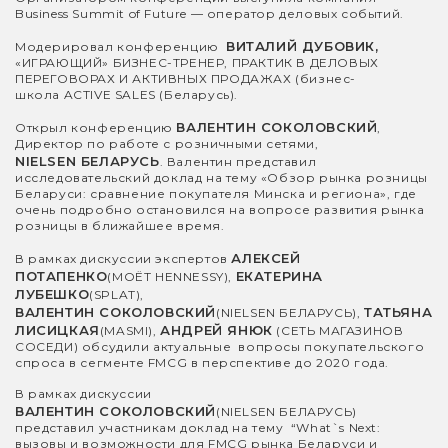
Business Summit of Future — оператор деловых событий.
ВИТАЛИЙ ДУБОВИК,
Модерировал конференцию
«ИГРАЮЩИЙ» БИЗНЕС-ТРЕНЕР, ПРАКТИК В ДЕЛОВЫХ
ПЕРЕГОВОРАХ И АКТИВНЫХ ПРОДАЖАХ (бизнес-
школа ACTIVE SALES (Беларусь).
ВАЛЕНТИН СОКОЛОВСКИЙ
Открыл конференцию
,
Директор по работе с розничными сетями,
NIELSEN БЕЛАРУСЬ
. Валентин представил
исследовательский доклад на тему «Обзор рынка розницы
Беларуси: сравнение покупателя Минска и региона», где
очень подробно остановился на вопросе развития рынка
розницы в ближайшее время.
АЛЕКСЕЙ
В рамках дискуссии экспертов
ПОТАПЕНКО
ЕКАТЕРИНА
(MOËT HENNESSY),
ЛУБЕШКО
(SPLAT),
ВАЛЕНТИН СОКОЛОВСКИЙ
ТАТЬЯНА
(NIELSEN БЕЛАРУСЬ),
ЛИСИЦКАЯ
АНДРЕЙ ЯНЮК
(MASMI),
(СЕТЬ МАГАЗИНОВ
СОСЕДИ) обсудили актуальные вопросы покупательского
спроса в сегменте FMCG в перспективе до 2020 года.
В рамках дискуссии
ВАЛЕНТИН СОКОЛОВСКИЙ
(NIELSEN БЕЛАРУСЬ)
представил участникам доклад на тему “What`s Next:
вызовы и возможности для FMCG рынка Беларуси и